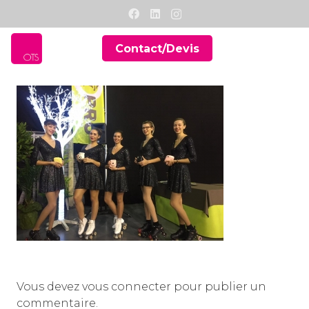
Contact/Devis
Vous devez
vous connecter
pour publier un
commentaire.