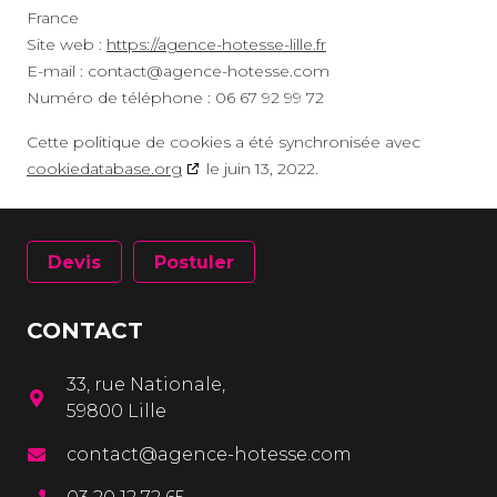
France
Site web :
https://agence-hotesse-lille.fr
E-mail :
contact@
agence-hotesse.com
Numéro de téléphone : 06 67 92 99 72
Cette politique de cookies a été synchronisée avec
cookiedatabase.org
le juin 13, 2022.
Devis
Postuler
CONTACT
33, rue Nationale,
59800 Lille
contact@agence-hotesse.com