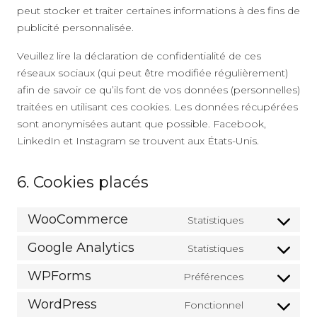
peut stocker et traiter certaines informations à des fins de
publicité personnalisée.
Veuillez lire la déclaration de confidentialité de ces
réseaux sociaux (qui peut être modifiée régulièrement)
afin de savoir ce qu’ils font de vos données (personnelles)
traitées en utilisant ces cookies. Les données récupérées
sont anonymisées autant que possible. Facebook,
LinkedIn et Instagram se trouvent aux États-Unis.
6. Cookies placés
WooCommerce
Statistiques
Consent
to
Google Analytics
Statistiques
Consent
service
to
WPForms
Préférences
woocomme
Consent
service
to
WordPress
Fonctionnel
google-
Consent