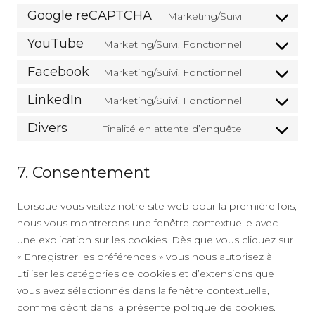
service
analytics
to
Google reCAPTCHA
Marketing/Suivi
wpforms
Consent
service
to
YouTube
Marketing/Suivi, Fonctionnel
wordpress
Consent
service
to
Facebook
Marketing/Suivi, Fonctionnel
google-
Consent
service
recaptcha
to
LinkedIn
Marketing/Suivi, Fonctionnel
youtube
Consent
service
to
Divers
Finalité en attente d’enquête
facebook
Consent
service
to
linkedin
7. Consentement
service
divers
Lorsque vous visitez notre site web pour la première fois,
nous vous montrerons une fenêtre contextuelle avec
une explication sur les cookies. Dès que vous cliquez sur
« Enregistrer les préférences » vous nous autorisez à
utiliser les catégories de cookies et d’extensions que
vous avez sélectionnés dans la fenêtre contextuelle,
comme décrit dans la présente politique de cookies.