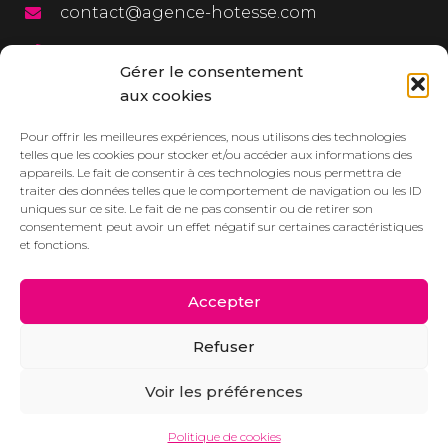
contact@agence-hotesse.com
03 20 12 72 65
Gérer le consentement
06 67 92 99 72
aux cookies
MENU
Pour offrir les meilleures expériences, nous utilisons des technologies
telles que les cookies pour stocker et/ou accéder aux informations des
appareils. Le fait de consentir à ces technologies nous permettra de
L’agence
traiter des données telles que le comportement de navigation ou les ID
uniques sur ce site. Le fait de ne pas consentir ou de retirer son
Services
consentement peut avoir un effet négatif sur certaines caractéristiques
et fonctions.
Dressbook
Réalisations
Accepter
Contact/Devis
Refuser
Actualités
Voir les préférences
Mentions légales
–
Politique de confidentialité
–
Politique de
cookies
Politique de cookies