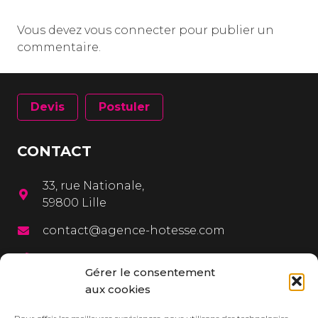
Vous devez
vous connecter
pour publier un
commentaire.
Devis
Postuler
CONTACT
33, rue Nationale,
59800 Lille
contact@agence-hotesse.com
03 20 12 72 65
Gérer le consentement
06 67 92 99 72
aux cookies