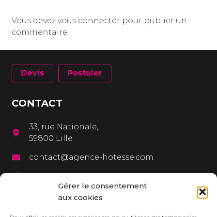
Vous devez
vous connecter
pour publier un
commentaire.
Devis
Postuler
CONTACT
33, rue Nationale,
59800 Lille
contact@agence-hotesse.com
03 20 12 72 65
Gérer le consentement
06 67 92 99 72
aux cookies