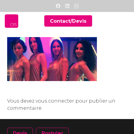
Contact/Devis
Vous devez
vous connecter
pour publier un
commentaire.
Devis
Postuler