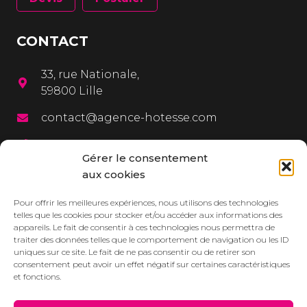
CONTACT
33, rue Nationale,
59800 Lille
contact@agence-hotesse.com
03 20 12 72 65
Gérer le consentement
06 67 92 99 72
aux cookies
MENU
Pour offrir les meilleures expériences, nous utilisons des technologies
telles que les cookies pour stocker et/ou accéder aux informations des
appareils. Le fait de consentir à ces technologies nous permettra de
L’agence
traiter des données telles que le comportement de navigation ou les ID
uniques sur ce site. Le fait de ne pas consentir ou de retirer son
Services
consentement peut avoir un effet négatif sur certaines caractéristiques
et fonctions.
Dressbook
Réalisations