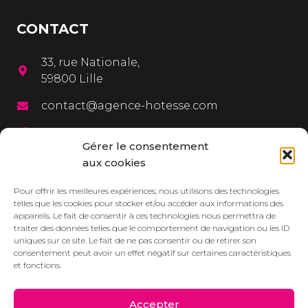
CONTACT
33, rue Nationale,
59800 Lille
contact@agence-hotesse.com
03 20 12 72 65
Gérer le consentement
06 67 92 99 72
aux cookies
MENU
Pour offrir les meilleures expériences, nous utilisons des technologies
telles que les cookies pour stocker et/ou accéder aux informations des
appareils. Le fait de consentir à ces technologies nous permettra de
L’agence
traiter des données telles que le comportement de navigation ou les ID
uniques sur ce site. Le fait de ne pas consentir ou de retirer son
Services
consentement peut avoir un effet négatif sur certaines caractéristiques
et fonctions.
Dressbook
Réalisations
Accepter