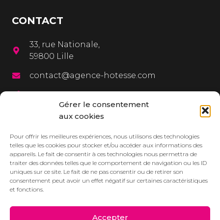
CONTACT
33, rue Nationale,
59800 Lille
contact@agence-hotesse.com
03 20 12 72 65
Gérer le consentement
06 67 92 99 72
aux cookies
MENU
Pour offrir les meilleures expériences, nous utilisons des technologies
telles que les cookies pour stocker et/ou accéder aux informations des
appareils. Le fait de consentir à ces technologies nous permettra de
L’agence
traiter des données telles que le comportement de navigation ou les ID
uniques sur ce site. Le fait de ne pas consentir ou de retirer son
Services
consentement peut avoir un effet négatif sur certaines caractéristiques
et fonctions.
Dressbook
Réalisations
Accepter