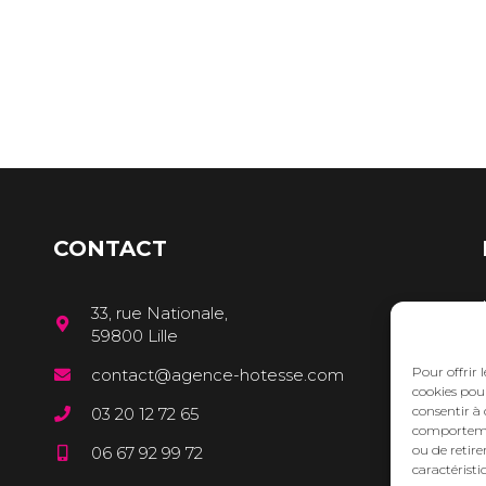
CONTACT
33, rue Nationale,
59800 Lille
Pour offrir 
contact@agence-hotesse.com
cookies pour
consentir à 
03 20 12 72 65
comportement
ou de retire
06 67 92 99 72
caractéristi