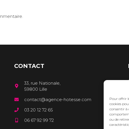
ommentaire.
CONTACT
33, rue Nationale,
59800 Lille
Pour offrir 
contact@agence-hotesse.com
cookies pour
consentir à 
03 20 12 72 65
comportement
ou de retire
06 67 92 99 72
caractéristi