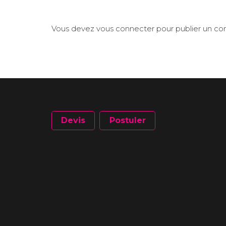
Vous devez
vous connecter
pour publier un c
Devis
Postuler