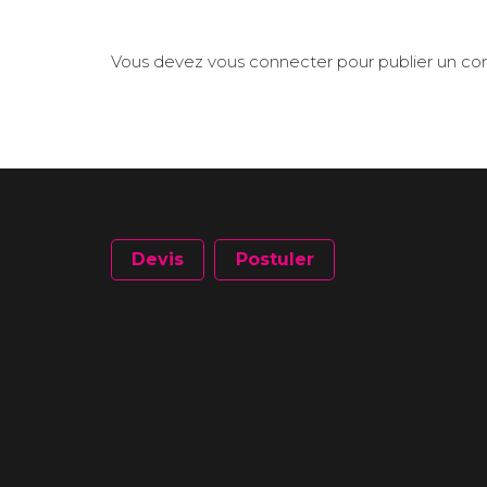
Vous devez
vous connecter
pour publier un c
Devis
Postuler