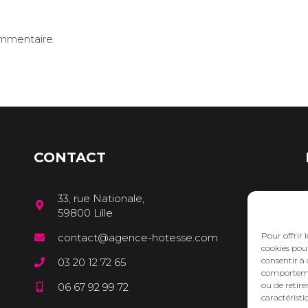
ommentaire.
CONTACT
33, rue Nationale,
59800 Lille
Pour offrir 
contact@agence-hotesse.com
cookies pour
consentir à 
03 20 12 72 65
comportement
ou de retire
06 67 92 99 72
caractéristi