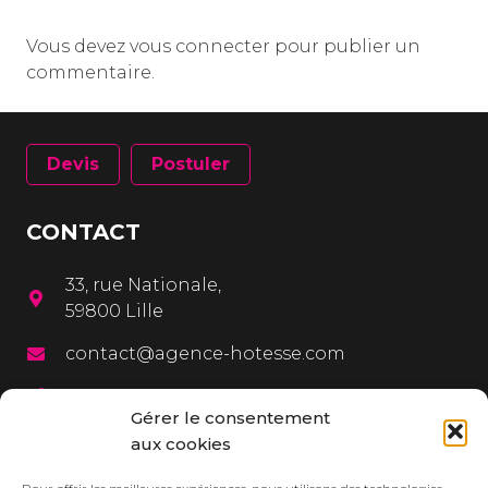
Vous devez
vous connecter
pour publier un
commentaire.
Devis
Postuler
CONTACT
33, rue Nationale,
59800 Lille
contact@agence-hotesse.com
03 20 12 72 65
Gérer le consentement
06 67 92 99 72
aux cookies