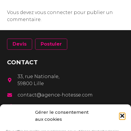
Vous devez
vous connecter
pour publier un
commentaire.
Devis
Postuler
CONTACT
33, rue Nationale,
59800 Lille
contact@agence-hotesse.com
03 20 12 72 65
Gérer le consentement
06 67 92 99 72
aux cookies