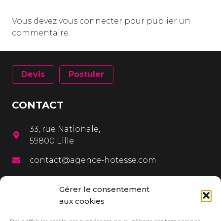
Vous devez
vous connecter
pour publier un
commentaire.
Devis
Postuler
CONTACT
33, rue Nationale,
59800 Lille
contact@agence-hotesse.com
03 20 12 72 65
Gérer le consentement
06 67 92 99 72
aux cookies