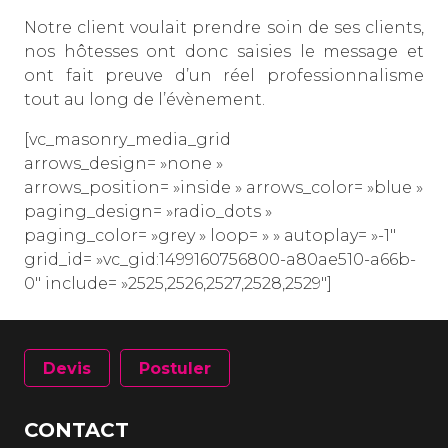
Notre client voulait prendre soin de ses clients,
nos hôtesses ont donc saisies le message et
ont fait preuve d’un réel professionnalisme
tout au long de l’évènement.
[vc_masonry_media_grid
arrows_design= »none »
arrows_position= »inside » arrows_color= »blue »
paging_design= »radio_dots »
paging_color= »grey » loop= » » autoplay= »-1″
grid_id= »vc_gid:1499160756800-a80ae510-a66b-
0″ include= »2525,2526,2527,2528,2529″]
Devis
Postuler
CONTACT