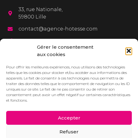
33, rue Nationale,
59800 Lille
contact@agence-hotesse.com
03 20 12 72 65
Gérer le consentement
06 67 92 99 72
aux cookies
MENU
Pour offrir les meilleures expériences, nous utilisons des technologies
telles que les cookies pour stocker et/ou accéder aux informations des
appareils. Le fait de consentir à ces technologies nous permettra de
L’agence
traiter des données telles que le comportement de navigation ou les ID
uniques sur ce site. Le fait de ne pas consentir ou de retirer son
Services
consentement peut avoir un effet négatif sur certaines caractéristiques
et fonctions.
Dressbook
Réalisations
Accepter
Contact/Devis
Refuser
Actualités