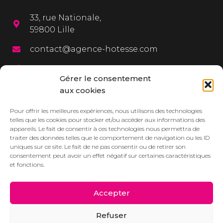
33, rue Nationale,
59800 Lille
contact@agence-hotesse.com
03 20 12 72 65
Gérer le consentement
06 67 92 99 72
aux cookies
MENU
Pour offrir les meilleures expériences, nous utilisons des technologies
telles que les cookies pour stocker et/ou accéder aux informations des
appareils. Le fait de consentir à ces technologies nous permettra de
L’agence
traiter des données telles que le comportement de navigation ou les ID
uniques sur ce site. Le fait de ne pas consentir ou de retirer son
Services
consentement peut avoir un effet négatif sur certaines caractéristiques
et fonctions.
Dressbook
Réalisations
Accepter
Contact/Devis
Refuser
Actualités