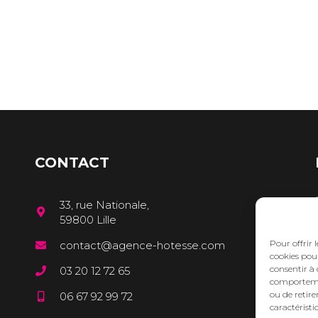
CONTACT
33, rue Nationale,
59800 Lille
Pour offrir 
contact@agence-hotesse.com
cookies pour
consentir à 
03 20 12 72 65
comportement
ou de retire
06 67 92 99 72
caractéristi