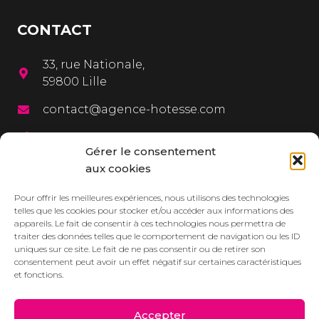
CONTACT
33, rue Nationale,
59800 Lille
contact@agence-hotesse.com
03 20 12 72 65
Gérer le consentement
06 67 92 99 72
aux cookies
MENU
Pour offrir les meilleures expériences, nous utilisons des technologies
telles que les cookies pour stocker et/ou accéder aux informations des
appareils. Le fait de consentir à ces technologies nous permettra de
L’agence
traiter des données telles que le comportement de navigation ou les ID
uniques sur ce site. Le fait de ne pas consentir ou de retirer son
Services
consentement peut avoir un effet négatif sur certaines caractéristiques
et fonctions.
Dressbook
Réalisations
Accepter