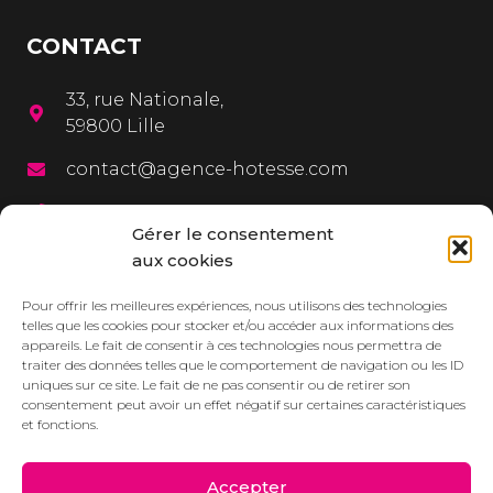
CONTACT
33, rue Nationale,
59800 Lille
contact@agence-hotesse.com
03 20 12 72 65
Gérer le consentement
06 67 92 99 72
aux cookies
MENU
Pour offrir les meilleures expériences, nous utilisons des technologies
telles que les cookies pour stocker et/ou accéder aux informations des
appareils. Le fait de consentir à ces technologies nous permettra de
L’agence
traiter des données telles que le comportement de navigation ou les ID
uniques sur ce site. Le fait de ne pas consentir ou de retirer son
Services
consentement peut avoir un effet négatif sur certaines caractéristiques
et fonctions.
Dressbook
Réalisations
Accepter