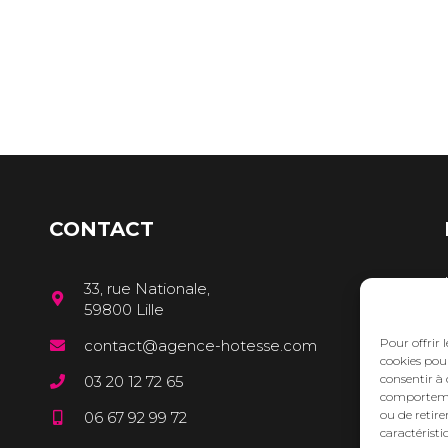
CONTACT
33, rue Nationale,
59800 Lille
Pour offrir 
contact@agence-hotesse.com
cookies pour
consentir à 
03 20 12 72 65
comportement
ou de retire
06 67 92 99 72
caractéristi