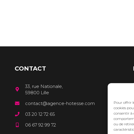
CONTACT
33, rue Nationale,
59800 Lille
Pour offrir 
contact@agence-hotesse.com
cookies pour
consentir à 
03 20 12 72 65
comportement
ou de retire
06 67 92 99 72
caractéristi