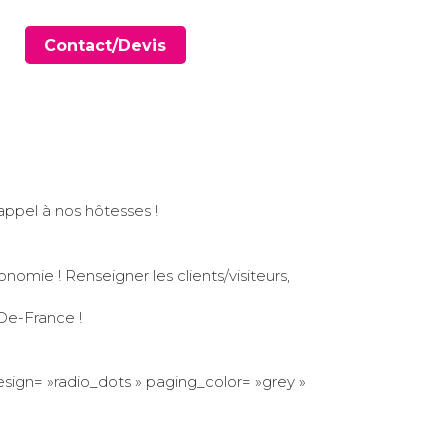
Contact/Devis
appel à nos hôtesses !
onomie ! Renseigner les clients/visiteurs,
-De-France
!
sign= »radio_dots » paging_color= »grey »