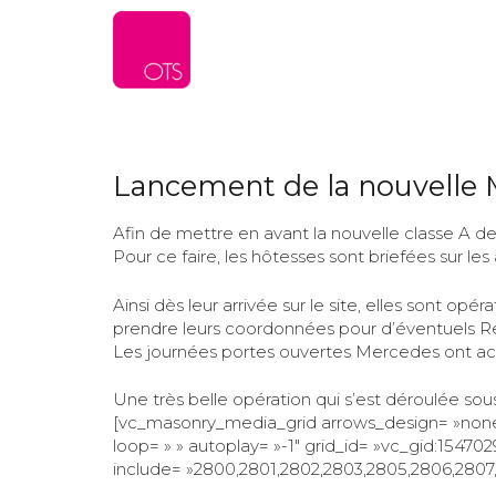
L’agence
Serv
Lancement de la nouvelle 
Afin de mettre en avant la nouvelle
classe A
de
Pour ce faire, les hôtesses sont briefées sur 
Ainsi dès leur arrivée sur le site, elles sont op
prendre leurs coordonnées pour d’éventuels 
Les journées portes ouvertes Mercedes ont acc
Une très belle opération qui s’est déroulée sous
[vc_masonry_media_grid arrows_design= »none »
loop= » » autoplay= »-1″ grid_id= »vc_gid:1547
include= »2800,2801,2802,2803,2805,2806,2807,