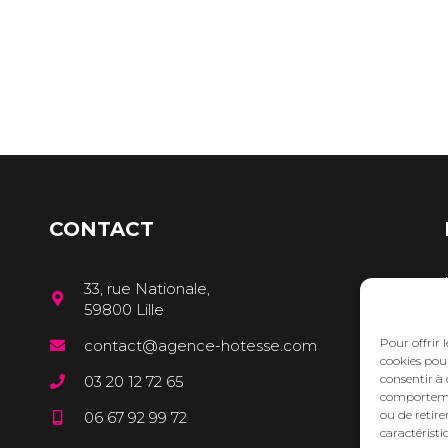
CONTACT
33, rue Nationale,
59800 Lille
Pour offrir 
contact@agence-hotesse.com
cookies pour
consentir à 
03 20 12 72 65
comportement
ou de retire
06 67 92 99 72
caractéristi