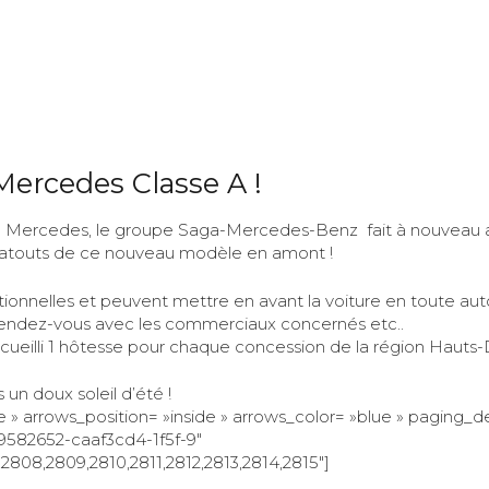
ices
Dressbook
Réalisations
Postuler
Mercedes Classe A !
 Mercedes, le groupe
Saga-Mercedes-Benz
fait à nouveau 
les atouts de ce nouveau modèle en amont !
érationnelles et peuvent mettre en avant la voiture en toute aut
Rendez-vous avec les commerciaux concernés etc..
ueilli 1 hôtesse pour chaque concession de la
région Hauts
 un doux soleil d’été !
 arrows_position= »inside » arrows_color= »blue » paging_de
029582652-caaf3cd4-1f5f-9″
2808,2809,2810,2811,2812,2813,2814,2815″]