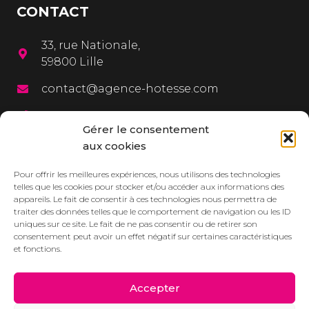
CONTACT
33, rue Nationale,
59800 Lille
contact@agence-hotesse.com
03 20 12 72 65
Gérer le consentement
06 67 92 99 72
aux cookies
MENU
Pour offrir les meilleures expériences, nous utilisons des technologies
telles que les cookies pour stocker et/ou accéder aux informations des
appareils. Le fait de consentir à ces technologies nous permettra de
L’agence
traiter des données telles que le comportement de navigation ou les ID
uniques sur ce site. Le fait de ne pas consentir ou de retirer son
Services
consentement peut avoir un effet négatif sur certaines caractéristiques
et fonctions.
Dressbook
Réalisations
Accepter
Contact/Devis