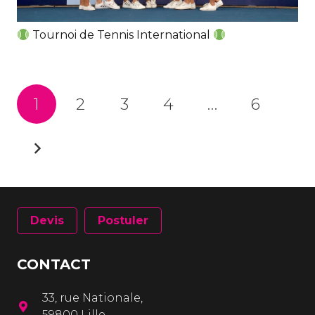
Tournoi de Tennis International
1
2
3
4
…
6
Devis
Postuler
CONTACT
33, rue Nationale,
59800 Lille