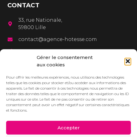
CONTACT
33, rue Nationale,
59800 Lille
contact@agence-hotesse.com
03 20 12 72 65
Gérer le consentement
06 67 92 99 72
aux cookies
MENU
Pour offrir les meilleures expériences, nous utilisons des technologies
telles que les cookies pour stocker et/ou accéder aux informations des
appareils. Le fait de consentir à ces technologies nous permettra de
L’agence
traiter des données telles que le comportement de navigation ou les ID
uniques sur ce site. Le fait de ne pas consentir ou de retirer son
Services
consentement peut avoir un effet négatif sur certaines caractéristiques
et fonctions.
Dressbook
Réalisations
Accepter
Contact/Devis