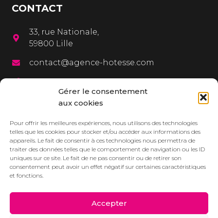
CONTACT
33, rue Nationale,
59800 Lille
contact@agence-hotesse.com
03 20 12 72 65
Gérer le consentement
06 67 92 99 72
aux cookies
MENU
Pour offrir les meilleures expériences, nous utilisons des technologies
telles que les cookies pour stocker et/ou accéder aux informations des
appareils. Le fait de consentir à ces technologies nous permettra de
L’agence
traiter des données telles que le comportement de navigation ou les ID
uniques sur ce site. Le fait de ne pas consentir ou de retirer son
Services
consentement peut avoir un effet négatif sur certaines caractéristiques
et fonctions.
Dressbook
Réalisations
Accepter
Contact/Devis