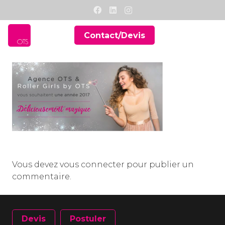
Contact/Devis
Vous devez
vous connecter
pour publier un
commentaire.
Devis
Postuler