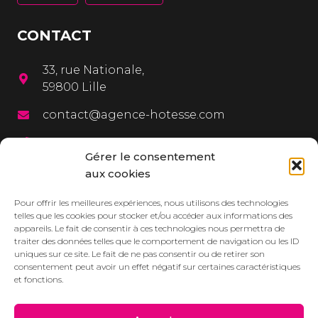
CONTACT
33, rue Nationale,
59800 Lille
contact@agence-hotesse.com
03 20 12 72 65
Gérer le consentement
06 67 92 99 72
aux cookies
MENU
Pour offrir les meilleures expériences, nous utilisons des technologies
telles que les cookies pour stocker et/ou accéder aux informations des
appareils. Le fait de consentir à ces technologies nous permettra de
L’agence
traiter des données telles que le comportement de navigation ou les ID
uniques sur ce site. Le fait de ne pas consentir ou de retirer son
Services
consentement peut avoir un effet négatif sur certaines caractéristiques
et fonctions.
Dressbook
Réalisations