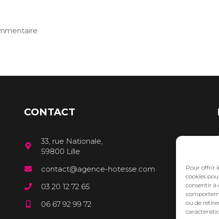
ommentaire.
CONTACT
33, rue Nationale,
59800 Lille
Pour offrir 
contact@agence-hotesse.com
cookies pour
consentir à 
03 20 12 72 65
comportement
ou de retire
06 67 92 99 72
caractéristi