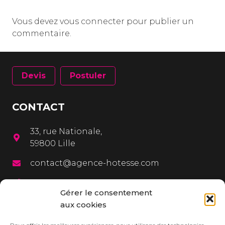
Vous devez
vous connecter
pour publier un
commentaire.
Devis
Postuler
CONTACT
33, rue Nationale,
59800 Lille
contact@agence-hotesse.com
03 20 12 72 65
Gérer le consentement
06 67 92 99 72
aux cookies