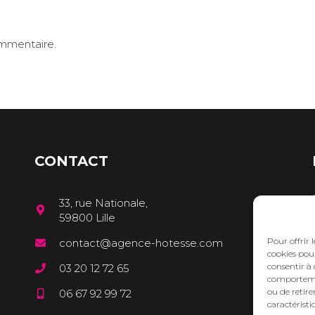
ommentaire.
CONTACT
33, rue Nationale,
59800 Lille
Pour offrir 
contact@agence-hotesse.com
cookies pour
consentir à 
03 20 12 72 65
comportement
ou de retire
06 67 92 99 72
caractéristi