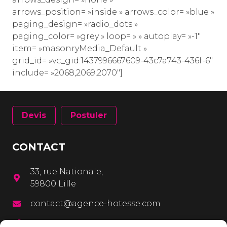
arrows_position= »inside » arrows_color= »blue »
paging_design= »radio_dots »
paging_color= »grey » loop= » » autoplay= »-1″
item= »masonryMedia_Default »
grid_id= »vc_gid:1437996667609-43c7a743-436f-6″
include= »2068,2069,2070″]
Devis
Postuler
CONTACT
33, rue Nationale,
59800 Lille
contact@agence-hotesse.com
03 20 12 72 65