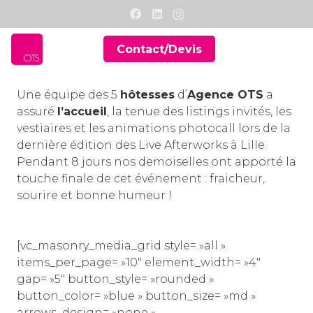
Contact/Devis
Une équipe des 5
hôtesses
d’
Agence OTS
a
assuré
l’accueil
, la tenue des listings invités, les
vestiaires et les animations photocall lors de la
dernière édition des Live Afterworks à Lille.
Pendant 8 jours nos demoiselles ont apporté la
touche finale de cet événement : fraicheur,
sourire et bonne humeur !
[vc_masonry_media_grid style= »all »
items_per_page= »10″ element_width= »4″
gap= »5″ button_style= »rounded »
button_color= »blue » button_size= »md »
arrows_design= »none »