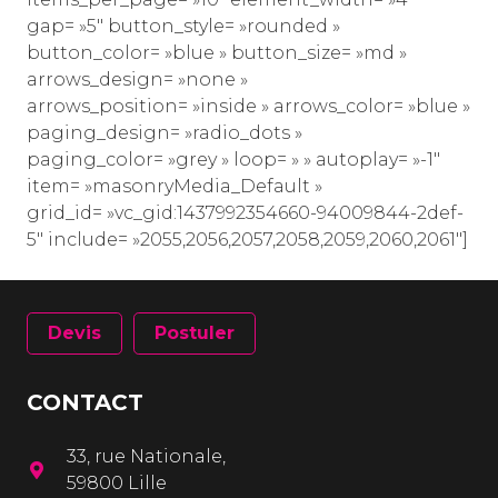
gap= »5″ button_style= »rounded »
button_color= »blue » button_size= »md »
arrows_design= »none »
arrows_position= »inside » arrows_color= »blue »
paging_design= »radio_dots »
paging_color= »grey » loop= » » autoplay= »-1″
item= »masonryMedia_Default »
grid_id= »vc_gid:1437992354660-94009844-2def-
5″ include= »2055,2056,2057,2058,2059,2060,2061″]
Devis
Postuler
CONTACT
33, rue Nationale,
59800 Lille