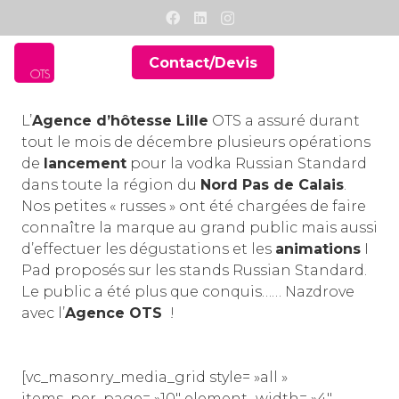
Contact/Devis
L’
Agence d’hôtesse Lille
OTS a assuré durant
tout le mois de décembre plusieurs opérations
de
lancement
pour la vodka Russian Standard
dans toute la région du
Nord Pas de Calais
.
Nos petites « russes » ont été chargées de faire
connaître la marque au grand public mais aussi
d’effectuer les dégustations et les
animations
I
Pad proposés sur les stands Russian Standard.
Le public a été plus que conquis…… Nazdrove
avec l’
Agence OTS
!
[vc_masonry_media_grid style= »all »
items_per_page= »10″ element_width= »4″