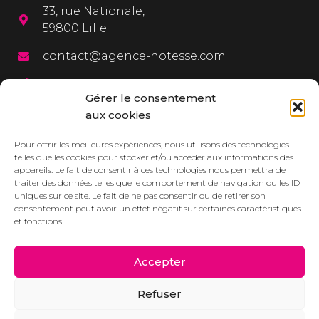
33, rue Nationale,
59800 Lille
contact@agence-hotesse.com
03 20 12 72 65
Gérer le consentement
06 67 92 99 72
aux cookies
MENU
Pour offrir les meilleures expériences, nous utilisons des technologies
telles que les cookies pour stocker et/ou accéder aux informations des
appareils. Le fait de consentir à ces technologies nous permettra de
L’agence
traiter des données telles que le comportement de navigation ou les ID
uniques sur ce site. Le fait de ne pas consentir ou de retirer son
Services
consentement peut avoir un effet négatif sur certaines caractéristiques
et fonctions.
Dressbook
Réalisations
Accepter
Contact/Devis
Refuser
Actualités