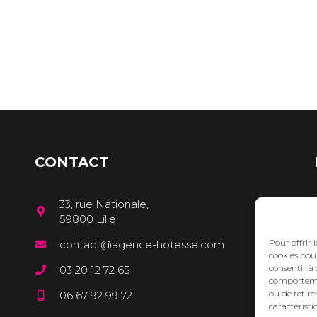
CONTACT
33, rue Nationale,
59800 Lille
Pour offrir 
contact@agence-hotesse.com
cookies pour
consentir à 
03 20 12 72 65
comportement
ou de retire
06 67 92 99 72
caractéristi