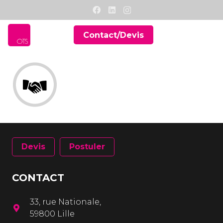
Contact/Devis
Devis
Postuler
CONTACT
33, rue Nationale,
59800 Lille