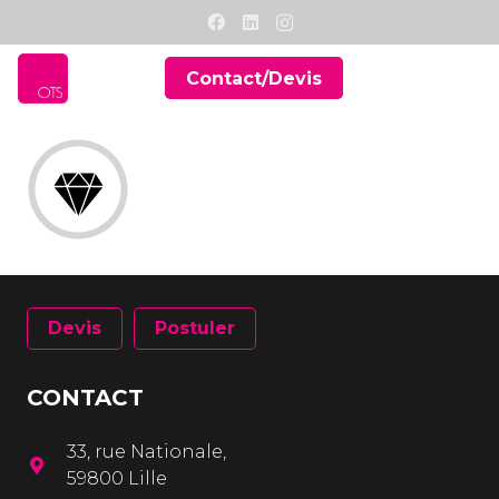
Contact/Devis
Devis
Postuler
CONTACT
33, rue Nationale,
59800 Lille