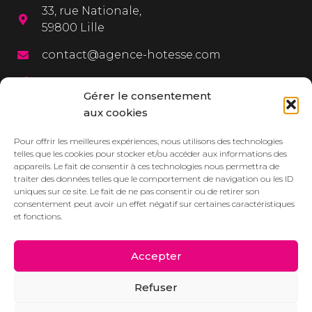
33, rue Nationale,
59800 Lille
contact@agence-hotesse.com
03 20 12 72 65
Gérer le consentement
06 67 92 99 72
aux cookies
MENU
Pour offrir les meilleures expériences, nous utilisons des technologies
telles que les cookies pour stocker et/ou accéder aux informations des
appareils. Le fait de consentir à ces technologies nous permettra de
L’agence
traiter des données telles que le comportement de navigation ou les ID
uniques sur ce site. Le fait de ne pas consentir ou de retirer son
Services
consentement peut avoir un effet négatif sur certaines caractéristiques
et fonctions.
Dressbook
Réalisations
Accepter
Contact/Devis
Refuser
Actualités