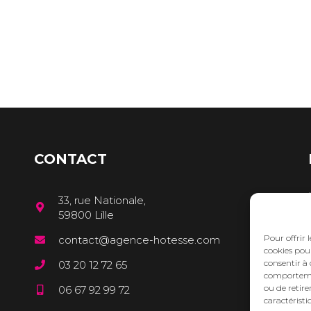
CONTACT
33, rue Nationale,
59800 Lille
Pour offrir 
contact@agence-hotesse.com
cookies pour
consentir à 
03 20 12 72 65
comportement
ou de retire
06 67 92 99 72
caractéristi