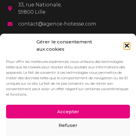
33, rue Nationale,
59800 Lille
contact@agence-hotesse.com
03 20 12 72 65
Gérer le consentement
06 67 92 99 72
aux cookies
MENU
Pour offrir les meilleures expériences, nous utilisons des technologies
telles que les cookies pour stocker et/ou accéder aux informations des
appareils. Le fait de consentir à ces technologies nous permettra de
L’agence
traiter des données telles que le comportement de navigation ou les ID
uniques sur ce site. Le fait de ne pas consentir ou de retirer son
Services
consentement peut avoir un effet négatif sur certaines caractéristiques
et fonctions.
Dressbook
Réalisations
Accepter
Contact/Devis
Refuser
Actualités