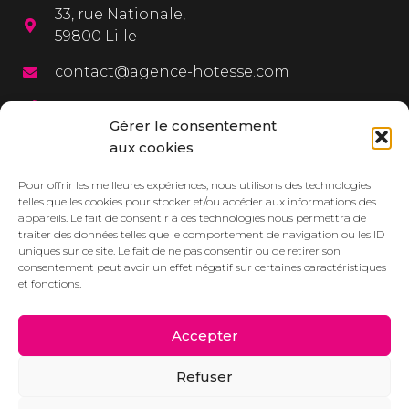
33, rue Nationale,
59800 Lille
contact@agence-hotesse.com
03 20 12 72 65
Gérer le consentement
06 67 92 99 72
aux cookies
MENU
Pour offrir les meilleures expériences, nous utilisons des technologies
telles que les cookies pour stocker et/ou accéder aux informations des
appareils. Le fait de consentir à ces technologies nous permettra de
L’agence
traiter des données telles que le comportement de navigation ou les ID
uniques sur ce site. Le fait de ne pas consentir ou de retirer son
Services
consentement peut avoir un effet négatif sur certaines caractéristiques
et fonctions.
Dressbook
Réalisations
Accepter
Contact/Devis
Refuser
Actualités