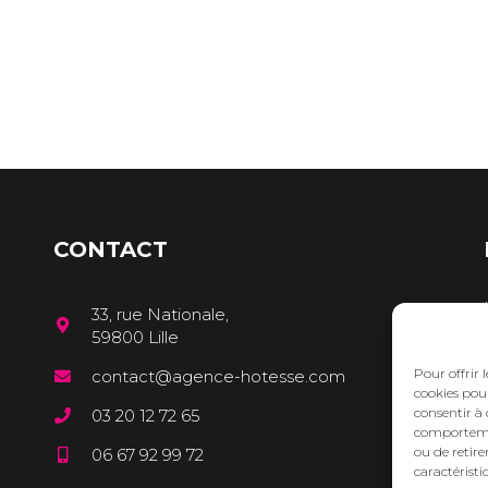
CONTACT
33, rue Nationale,
59800 Lille
Pour offrir 
contact@agence-hotesse.com
cookies pour
consentir à 
03 20 12 72 65
comportement
ou de retire
06 67 92 99 72
caractéristi