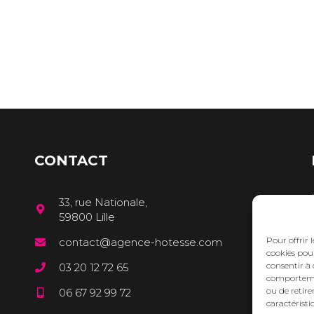
CONTACT
33, rue Nationale,
59800 Lille
Pour offrir 
contact@agence-hotesse.com
cookies pour
consentir à 
03 20 12 72 65
comportement
ou de retire
06 67 92 99 72
caractéristi