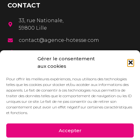
CONTACT
33, rue Nationale,
59800 Lille
contact@agence-hotesse.com
03 20 12 72 65
Gérer le consentement
06 67 92 99 72
aux cookies
MENU
Pour offrir les meilleures expériences, nous utilisons des technologies
telles que les cookies pour stocker et/ou accéder aux informations des
appareils. Le fait de consentir à ces technologies nous permettra de
L’agence
traiter des données telles que le comportement de navigation ou les ID
uniques sur ce site. Le fait de ne pas consentir ou de retirer son
Services
consentement peut avoir un effet négatif sur certaines caractéristiques
et fonctions.
Dressbook
Réalisations
Accepter
Contact/Devis