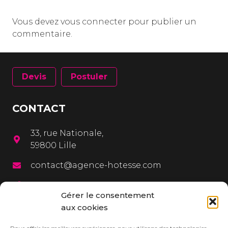
Vous devez
vous connecter
pour publier un
commentaire.
Devis
Postuler
CONTACT
33, rue Nationale,
59800 Lille
contact@agence-hotesse.com
03 20 12 72 65
Gérer le consentement
06 67 92 99 72
aux cookies