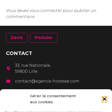
Vous devez
vous connecter
pour publier un
commentaire.
Devis
Postuler
CONTACT
33, rue Nationale,
59800 Lille
contact@agence-hotesse.com
03 20 12 72 65
Gérer le consentement
06 67 92 99 72
aux cookies