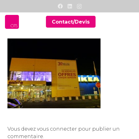
Contact/Devis
Vous devez
vous connecter
pour publier un
commentaire.