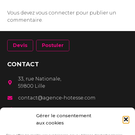
Vous devez
vous connecter
pour publier un
commentaire.
Devis
Postuler
CONTACT
33, rue Nationale,
59800 Lille
contact@agence-hotesse.com
03 20 12 72 65
Gérer le consentement
06 67 92 99 72
aux cookies