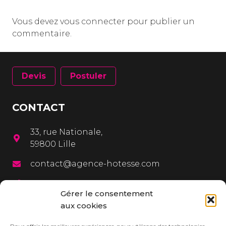
Vous devez
vous connecter
pour publier un
commentaire.
Devis
Postuler
CONTACT
33, rue Nationale,
59800 Lille
contact@agence-hotesse.com
03 20 12 72 65
Gérer le consentement
06 67 92 99 72
aux cookies