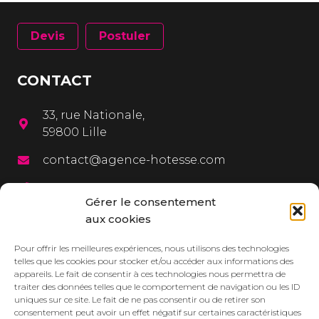
Devis
Postuler
CONTACT
33, rue Nationale,
59800 Lille
contact@agence-hotesse.com
03 20 12 72 65
Gérer le consentement
06 67 92 99 72
aux cookies
MENU
Pour offrir les meilleures expériences, nous utilisons des technologies
telles que les cookies pour stocker et/ou accéder aux informations des
appareils. Le fait de consentir à ces technologies nous permettra de
L’agence
traiter des données telles que le comportement de navigation ou les ID
uniques sur ce site. Le fait de ne pas consentir ou de retirer son
Services
consentement peut avoir un effet négatif sur certaines caractéristiques