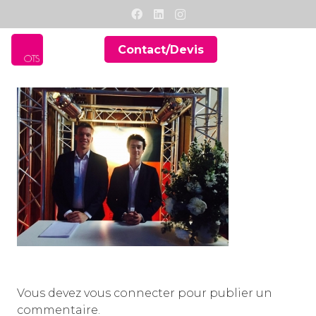
Contact/Devis
Vous devez
vous connecter
pour publier un
commentaire.